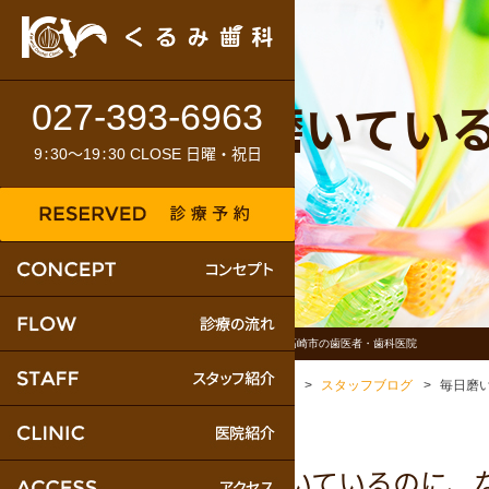
毎日磨いてい
027-393-6963
:
～
:
日曜・祝日
9
30
19
30 CLOSE
ブログカテゴリー｜高崎市の歯医者・歯科医院
ホーム
ブログ
スタッフブログ
毎日磨
毎日磨いているのに、