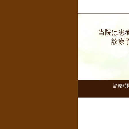
当院は患
診療
診療時間