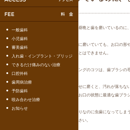
毎日欠かさず朝昼晩と歯を磨いているのに
一般歯科
小児歯科
実は、一生懸命に磨いていても、お口の形
審美歯科
十分に落とすことはできません。
入れ歯・インプラント・ブリッジ
できるだけ痛みのない治療
正しいブラッシングのコツは、歯ブラシの毛
口腔外科
す。
歯周病治療
ゴシゴシと力任せに磨くと、汚れが落ちな
予防歯科
また、ご自身のお口の状態に最適な歯ブラ
咬み合わせ治療
お知らせ
磨いているつもりなのに虫歯になってしま
院にご相談ください。