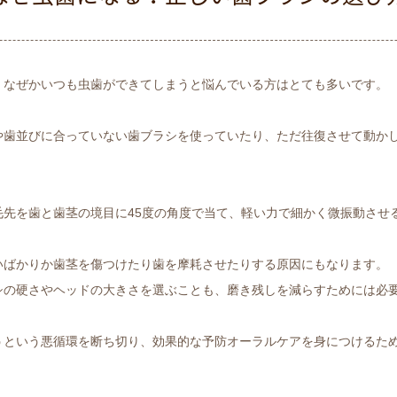
、なぜかいつも虫歯ができてしまうと悩んでいる方はとても多いです。
や歯並びに合っていない歯ブラシを使っていたり、ただ往復させて動か
先を歯と歯茎の境目に45度の角度で当て、軽い力で細かく微振動させ
いばかりか歯茎を傷つけたり歯を摩耗させたりする原因にもなります。
シの硬さやヘッドの大きさを選ぶことも、磨き残しを減らすためには必
うという悪循環を断ち切り、効果的な予防オーラルケアを身につけるた